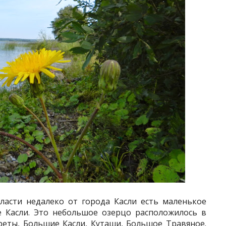
ласти недалеко от города Касли есть маленькое
 Касли. Это небольшое озерцо расположилось в
реты
,
Большие Касли
, Куташи, Большое Травяное.