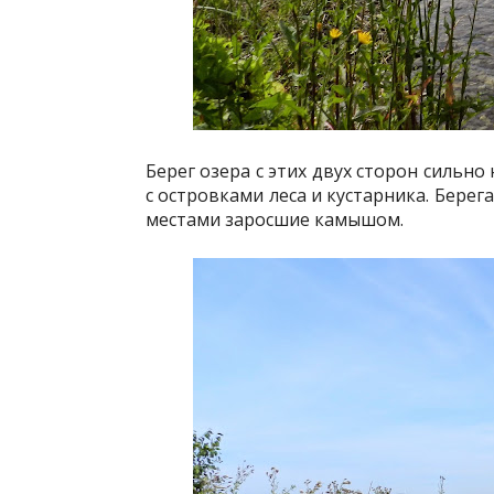
Берег озера с этих двух сторон сильно
с островками леса и кустарника. Берег
местами заросшие камышом.