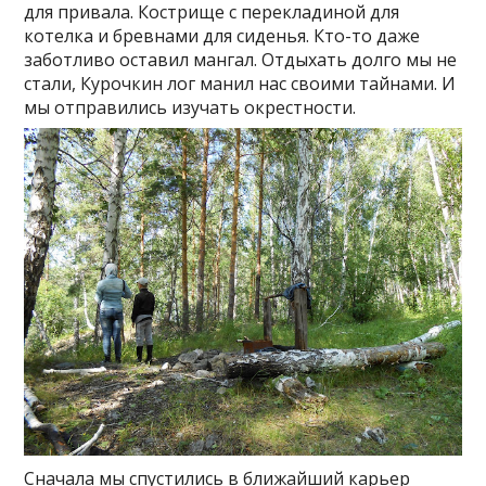
для привала. Кострище с перекладиной для
котелка и бревнами для сиденья. Кто-то даже
заботливо оставил мангал. Отдыхать долго мы не
стали, Курочкин лог манил нас своими тайнами. И
мы отправились изучать окрестности.
Сначала мы спустились в ближайший карьер