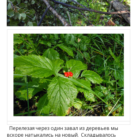
Перелезая через один завал из деревьев мы
вскоре натыкались на новый.
Складывалось