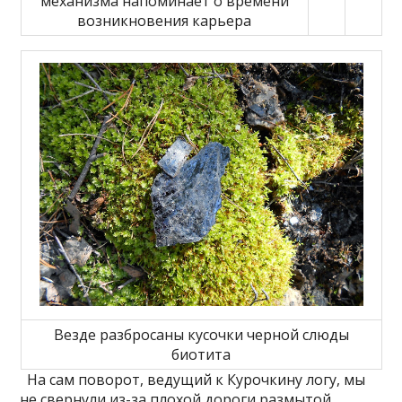
механизма напоминает о времени
возникновения карьера
Везде разбросаны кусочки черной слюды
биотита
На сам поворот, ведущий к Курочкину логу, мы
не свернули из-за плохой дороги размытой